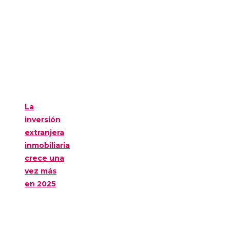
La
inversión
extranjera
inmobiliaria
crece una
vez más
en 2025