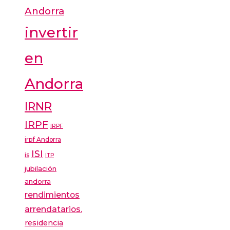
Andorra
invertir
en
Andorra
IRNR
IRPF
IRPF
irpf Andorra
ISI
is
ITP
jubilación
andorra
rendimientos
arrendatarios.
residencia