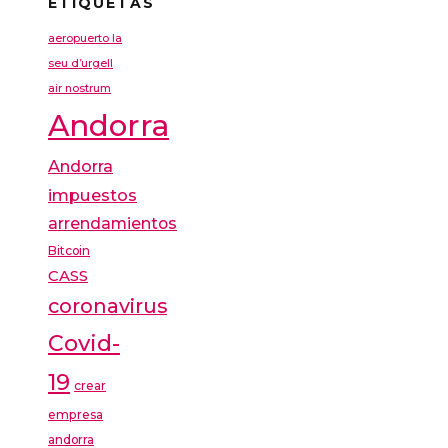
ETIQUETAS
aeropuerto la
seu d’urgell
air nostrum
Andorra
Andorra
impuestos
arrendamientos
Bitcoin
CASS
coronavirus
Covid-
19
crear
empresa
andorra