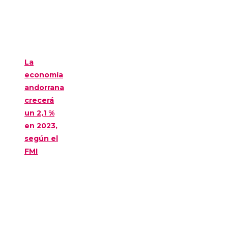
La
economía
andorrana
crecerá
un 2,1 %
en 2023,
según el
FMI