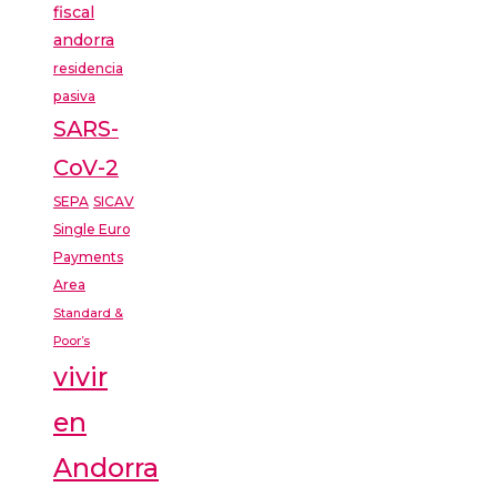
fiscal
andorra
residencia
pasiva
SARS-
CoV-2
SEPA
SICAV
Single Euro
Payments
Area
Standard &
Poor’s
vivir
en
Andorra