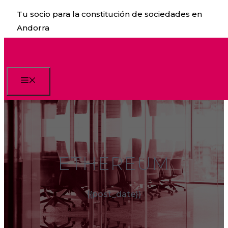
Saltar
Tu socio para la constitución de sociedades en
al
Andorra
contenido
Menú
ETHEREUM
{{post_date}}