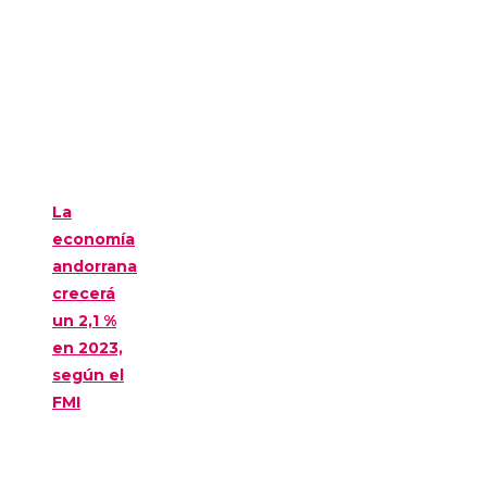
La
economía
andorrana
crecerá
un 2,1 %
en 2023,
según el
FMI