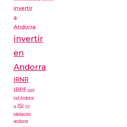
invertir
a
Andorra
invertir
en
Andorra
IRNR
IRPF
IRPF
irpf Andorra
ISI
is
ITP
jubilación
andorra