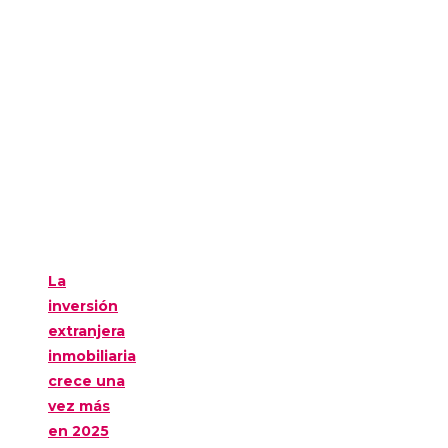
La
inversión
extranjera
inmobiliaria
crece una
vez más
en 2025