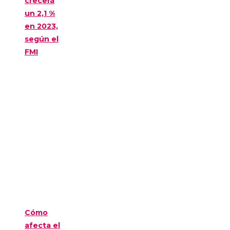
crecerá
un 2,1 %
en 2023,
según el
FMI
Cómo
afecta el