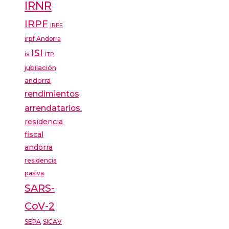
IRNR
IRPF
IRPF
irpf Andorra
ISI
is
ITP
jubilación
andorra
rendimientos
arrendatarios.
residencia
fiscal
andorra
residencia
pasiva
SARS-
CoV-2
SEPA
SICAV