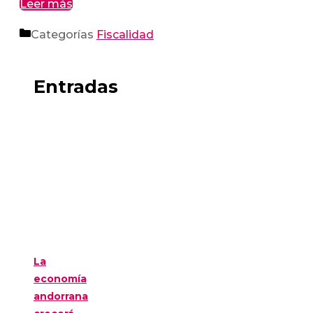
Leer más
Categorías
Fiscalidad
Entradas
La
economía
andorrana