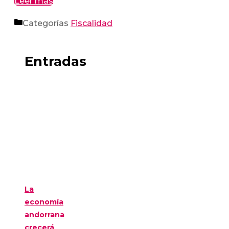
Leer más
Categorías
Fiscalidad
Entradas
La
economía
andorrana
crecerá