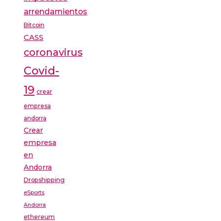
arrendamientos
Bitcoin
CASS
coronavirus
Covid-
19
crear
empresa
andorra
Crear
empresa
en
Andorra
Dropshipping
eSports
Andorra
ethereum