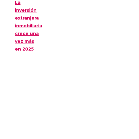
La
inversión
extranjera
inmobiliaria
crece una
vez más
en 2025