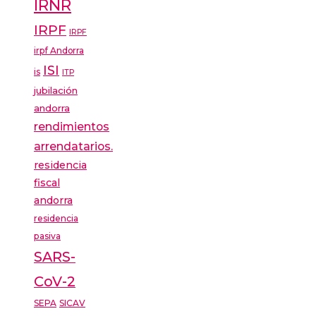
IRNR
IRPF
IRPF
irpf Andorra
ISI
is
ITP
jubilación
andorra
rendimientos
arrendatarios.
residencia
fiscal
andorra
residencia
pasiva
SARS-
CoV-2
SEPA
SICAV