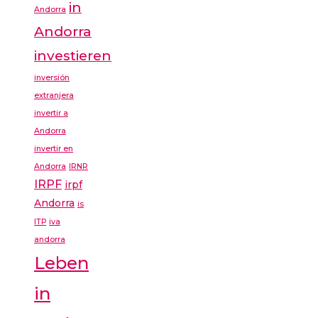
in
Andorra
Andorra
investieren
inversión
extranjera
invertir a
Andorra
invertir en
Andorra
IRNR
IRPF
irpf
Andorra
is
ITP
iva
andorra
Leben
in