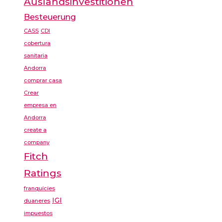
Auslandsinvestitionen
Besteuerung
CASS
CDI
cobertura
sanitaria
Andorra
comprar casa
Crear
empresa en
Andorra
create a
company
Fitch
Ratings
franquícies
IGI
duaneres
impuestos