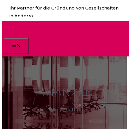
Skip
Ihr Partner für die Gründung von Gesellschaften
to
in Andorra
content
Menü
FINANZEN
{{post_date}}