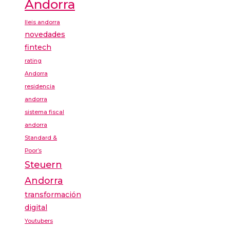
Andorra
lleis andorra
novedades
fintech
rating
Andorra
residencia
andorra
sistema fiscal
andorra
Standard &
Poor’s
Steuern
Andorra
transformación
digital
Youtubers