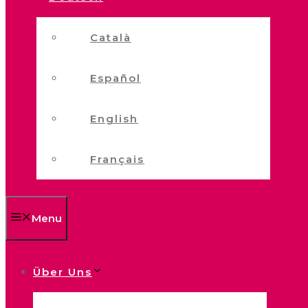
Català
Español
English
Français
Menu
Über Uns