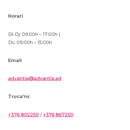
Horari
Dl-Dj: 09:00h – 17:00h |
Dv: 09:00h – 15:00h
Email
advantia@advantia.ad
Truca’ns
+376 802250
/
+376 867250