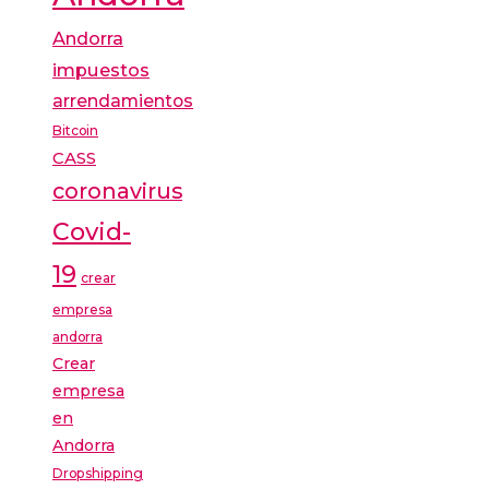
Andorra
impuestos
arrendamientos
Bitcoin
CASS
coronavirus
Covid-
19
crear
empresa
andorra
Crear
empresa
en
Andorra
Dropshipping