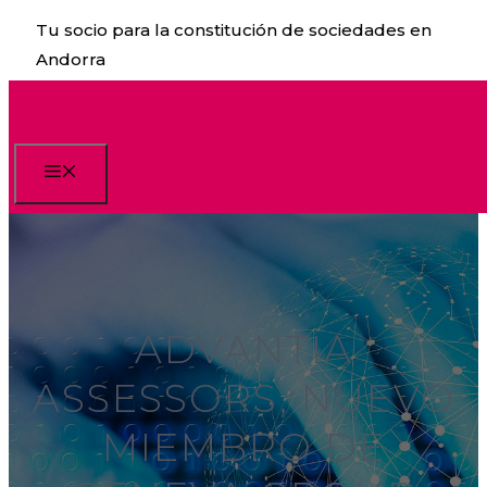
Saltar
Tu socio para la constitución de sociedades en
al
Andorra
contenido
Menú
ADVANTIA
ASSESSORS, NUEVO
MIEMBRO DE