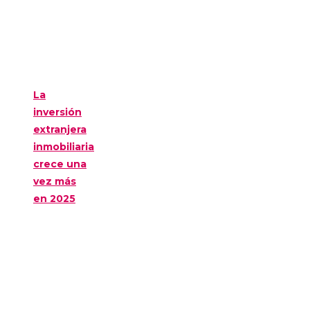
La
inversión
extranjera
inmobiliaria
crece una
vez más
en 2025