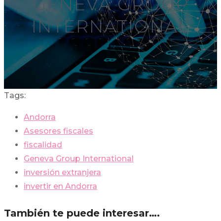
GENEVA GROUP
INTERNATIONAL
Tags:
Andorra
Asesores fiscales
fiscalidad
Geneva Group International
inversión extranjera
invertir en Andorra
También te puede interesar….