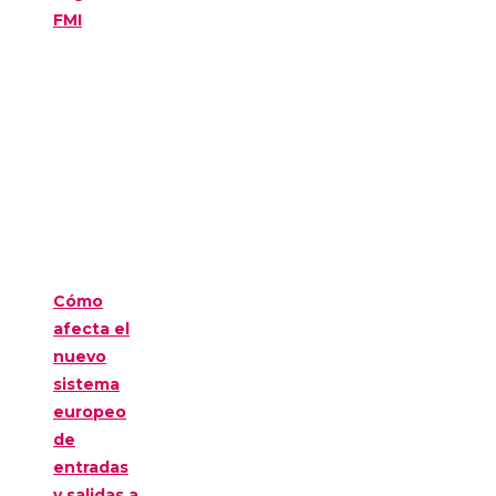
FMI
Cómo
afecta el
nuevo
sistema
europeo
de
entradas
y salidas a