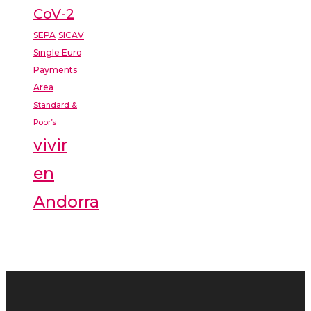
CoV-2
SEPA
SICAV
Single Euro
Payments
Area
Standard &
Poor’s
vivir
en
Andorra