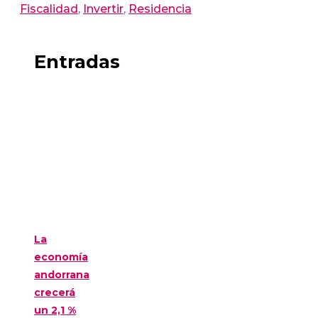
Fiscalidad
,
Invertir
,
Residencia
Entradas
La
economía
andorrana
crecerá
un 2,1 %