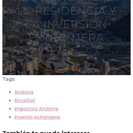
LA RESIDENCIA Y
LA INVERSIÓN
EXTRANJERA
Tags:
Andorra
fiscalitat
impostos Andorra
inversió estrangera