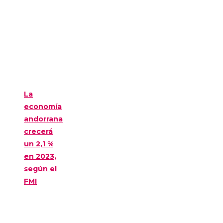
La
economía
andorrana
crecerá
un 2,1 %
en 2023,
según el
FMI