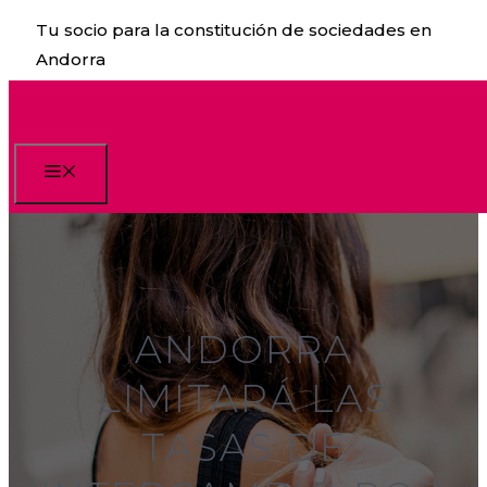
Saltar
Tu socio para la constitución de sociedades en
al
Andorra
contenido
Menú
ANDORRA
LIMITARÁ LAS
TASAS DE