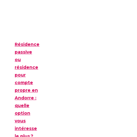
Résidence
passive
ou
résidence
pour
compte
propre en
Andorre :
quelle
option
vous
intéresse
le plus ?