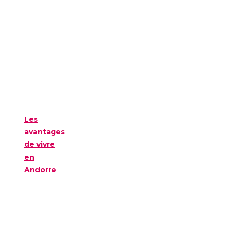
Les
avantages
de vivre
en
Andorre