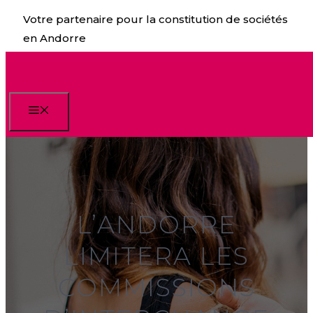
Aller
Votre partenaire pour la constitution de sociétés
au
en Andorre
contenu
Menu
L’ANDORRE
LIMITERA LES
COMMISSIONS