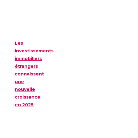
Les
investissements
immobiliers
étrangers
connaissent
une
nouvelle
croissance
en 2025