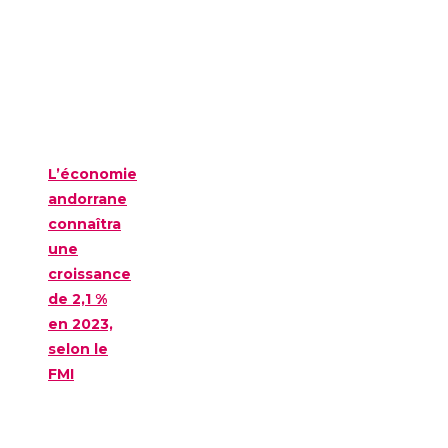
L’économie
andorrane
connaîtra
une
croissance
de 2,1 %
en 2023,
selon le
FMI