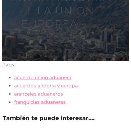
LA UNIÓN
EUROPEA
Tags:
acuerdo unión aduanera
acuerdos andorra y europa
aranceles aduaneros
franquicias aduaneras
También te puede interesar….