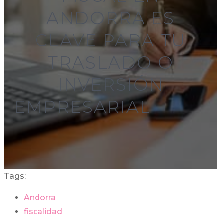
ANDORRA ES
CLAVE PARA TU
TRASLADO O
INVERSIÓN
EMPRESARI
Tags:
Andorra
fiscalidad