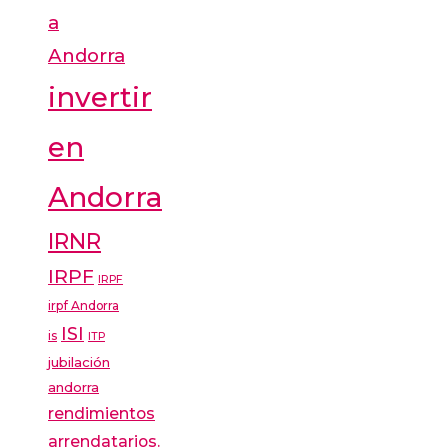
a
Andorra
invertir
en
Andorra
IRNR
IRPF
IRPF
irpf Andorra
ISI
is
ITP
jubilación
andorra
rendimientos
arrendatarios.