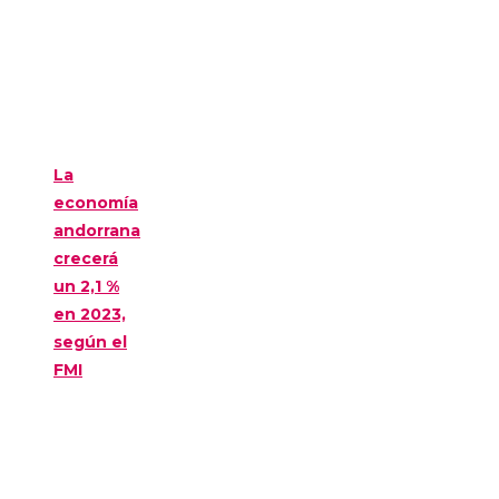
La
economía
andorrana
crecerá
un 2,1 %
en 2023,
según el
FMI