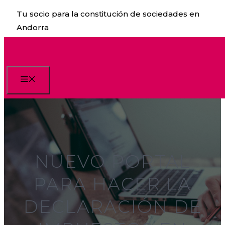
Saltar
Tu socio para la constitución de sociedades en
al
Andorra
contenido
Menú
NUEVO PORTAL
PARA HACER LA
DECLARACIÓN DE