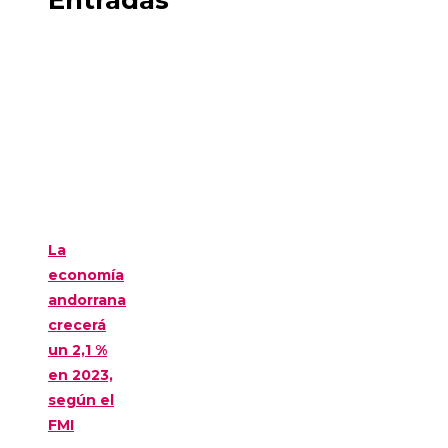
La
economía
andorrana
crecerá
un 2,1 %
en 2023,
según el
FMI