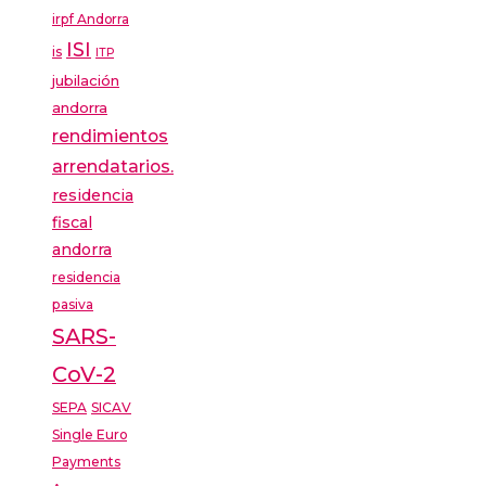
irpf Andorra
ISI
is
ITP
jubilación
andorra
rendimientos
arrendatarios.
residencia
fiscal
andorra
residencia
pasiva
SARS-
CoV-2
SEPA
SICAV
Single Euro
Payments