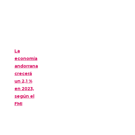
La
economía
andorrana
crecerá
un 2,1 %
en 2023,
según el
FMI