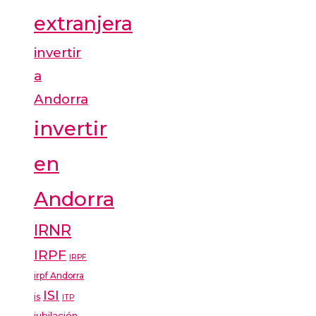
extranjera
invertir
a
Andorra
invertir
en
Andorra
IRNR
IRPF
IRPF
irpf Andorra
ISI
is
ITP
jubilación