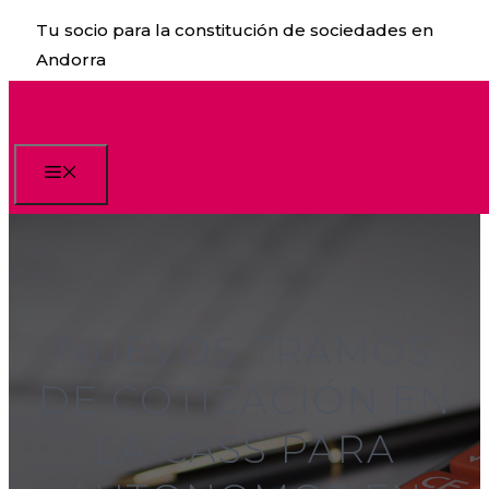
Saltar
Tu socio para la constitución de sociedades en
al
Andorra
contenido
Menú
NUEVOS TRAMOS
DE COTIZACIÓN EN
LA CASS PARA