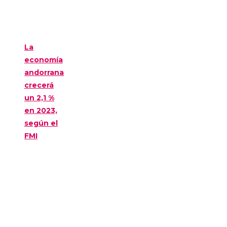
La
economía
andorrana
crecerá
un 2,1 %
en 2023,
según el
FMI