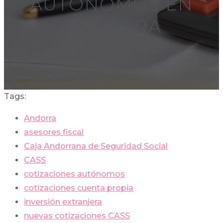
AUTÓNOMOS EN
ANDORRA
Tags:
Andorra
asesores fiscal
Caja Andorrana de Seguridad Social
CASS
cotizaciones autónomos
cotizaciones cuenta propia
inversión extranjera
nuevas cotizaciones CASS