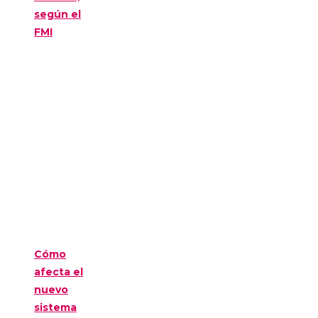
según el
FMI
Cómo
afecta el
nuevo
sistema