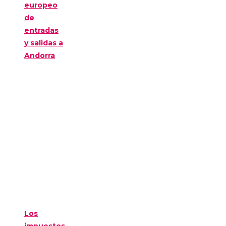
europeo
de
entradas
y salidas a
Andorra
Los