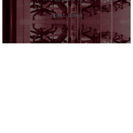
{{post_date}}