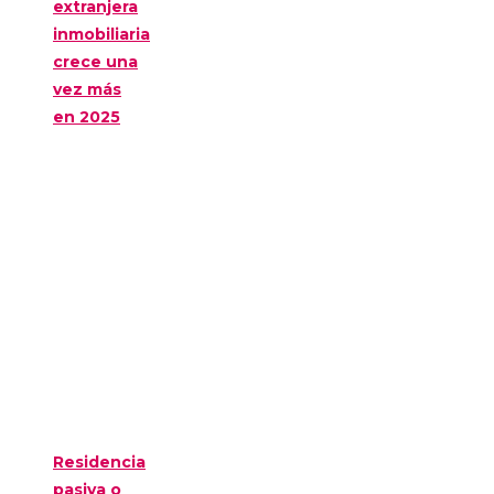
extranjera
inmobiliaria
crece una
vez más
en 2025
Residencia
pasiva o