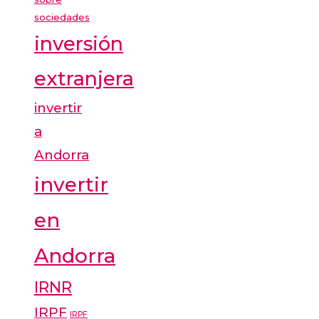
sociedades
inversión
extranjera
invertir
a
Andorra
invertir
en
Andorra
IRNR
IRPF
IRPF