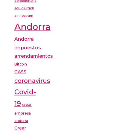
aeropuerto la
seu d’urgell
air nostrum
Andorra
Andorra
impuestos
arrendamientos
Bitcoin
CASS
coronavirus
Covid-
19
crear
empresa
andorra
Crear