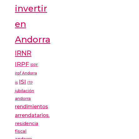
invertir
en
Andorra
IRNR
IRPF
IRPF
irpf Andorra
ISI
is
ITP
jubilación
andorra
rendimientos
arrendatarios.
residencia
fiscal
andorra