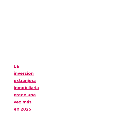
La
inversión
extranjera
inmobiliaria
crece una
vez más
en 2025