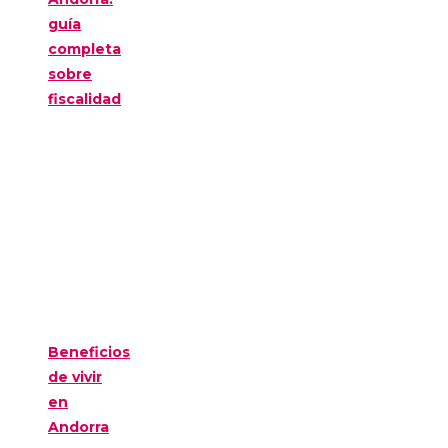
guía
completa
sobre
fiscalidad
Beneficios
de vivir
en
Andorra