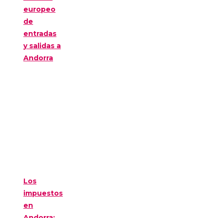
europeo
de
entradas
y salidas a
Andorra
Los
impuestos
en
Andorra: