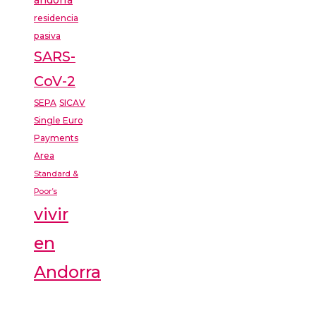
residencia
pasiva
SARS-
CoV-2
SEPA
SICAV
Single Euro
Payments
Area
Standard &
Poor’s
vivir
en
Andorra