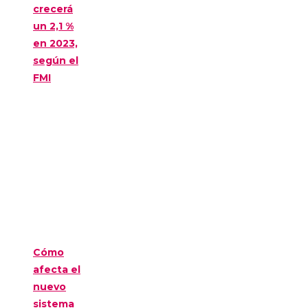
crecerá
un 2,1 %
en 2023,
según el
FMI
Cómo
afecta el
nuevo
sistema