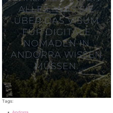
ALLES, WAS SIE
ÜBER DAS VISUM
FÜR DIGITALE
NOMADEN IN
ANDORRA WISSEN
MÜSSEN.
Tags:
Andorra