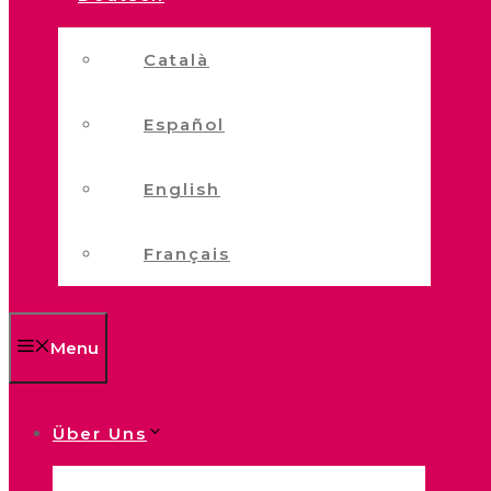
Català
Español
English
Français
Menu
Über Uns