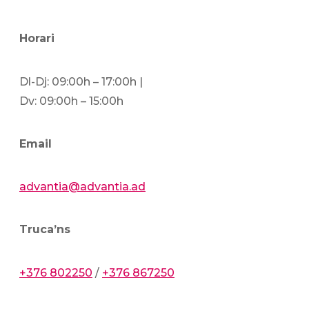
Horari
Dl-Dj: 09:00h – 17:00h |
Dv: 09:00h – 15:00h
Email
advantia@advantia.ad
Truca’ns
+376 802250
/
+376 867250