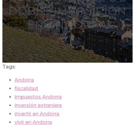
DOBLE IMPOSICIÓN
EN ANDORRA
Tags:
Andorra
fiscalidad
impuestos Andorra
inversión extranjera
invertir en Andorra
vivir en Andorra