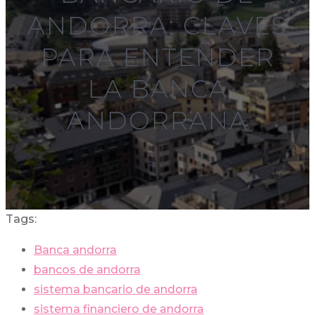
ANDORRA: CLAVES
PARA ENTENDER
LA BANCA
ANDORRANA
Tags:
Banca andorra
bancos de andorra
sistema bancario de andorra
sistema financiero de andorra