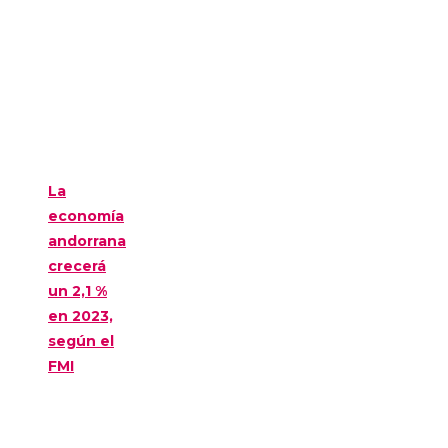
La
economía
andorrana
crecerá
un 2,1 %
en 2023,
según el
FMI