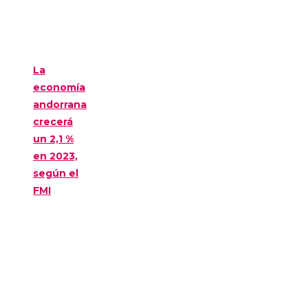
La
economía
andorrana
crecerá
un 2,1 %
en 2023,
según el
FMI