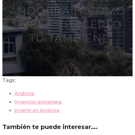
ANDORRA (Y CÓMO
PUEDES HACERLO
TÚ TAMBIÉN)
Tags:
Andorra
inversión extranjera
invertir en Andorra
También te puede interesar….