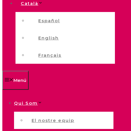
Català
Español
English
Français
Menú
Qui Som
El nostre equip