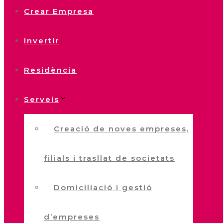
Crear Empresa
Invertir
Residència
Serveis
Creació de noves empreses,
filials i trasllat de societats
Domiciliació i gestió
d’empreses