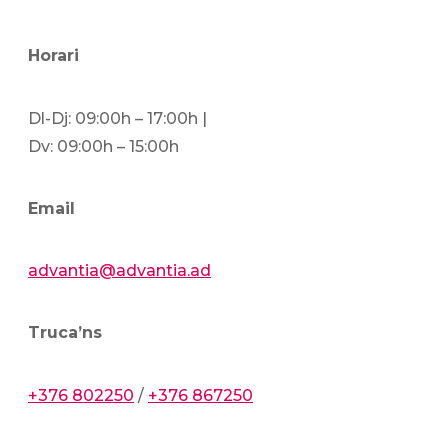
Horari
Dl-Dj: 09:00h – 17:00h |
Dv: 09:00h – 15:00h
Email
advantia@advantia.ad
Truca’ns
+376 802250
/
+376 867250