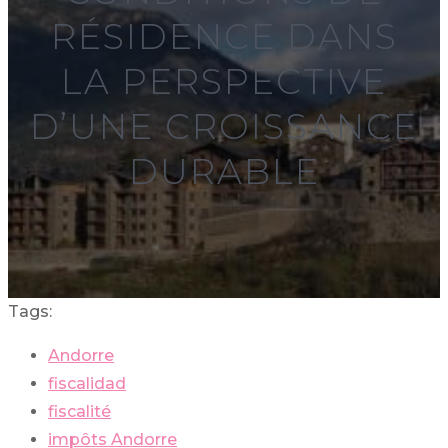
RÉSIDENCE DANS
LA PERSPECTIVE
D’UNE CROISSANCE
DURABLE
Tags:
Andorre
fiscalidad
fiscalité
impôts Andorre