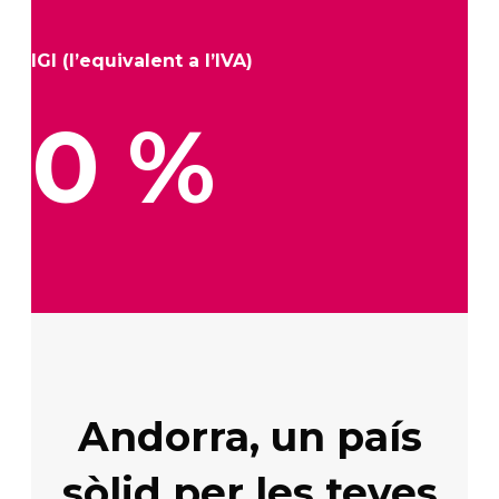
IGI (l’equivalent a l’IVA)
0
%
Andorra, un país
sòlid per les teves