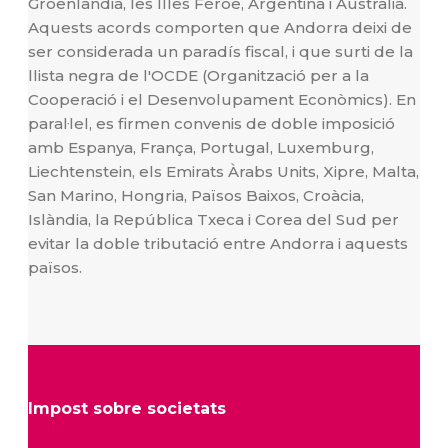
Groenlàndia, les Illes Fèroe, Argentina i Austràlia.
Aquests acords comporten que Andorra deixi de
ser considerada un paradís fiscal, i que surti de la
llista negra de l'OCDE (Organització per a la
Cooperació i el Desenvolupament Econòmics). En
paral·lel, es firmen convenis de doble imposició
amb Espanya, França, Portugal, Luxemburg,
Liechtenstein, els Emirats Àrabs Units, Xipre, Malta,
San Marino, Hongria, Països Baixos, Croàcia,
Islàndia, la República Txeca i Corea del Sud per
evitar la doble tributació entre Andorra i aquests
països.
Impost sobre societats