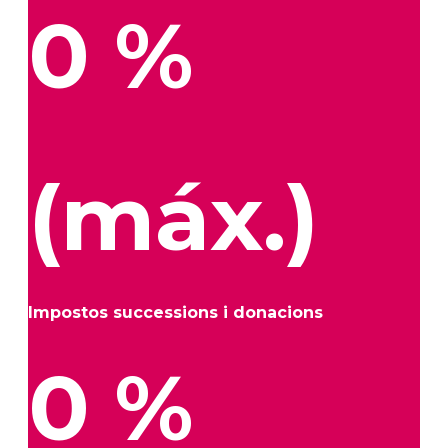
0
%
(máx.)
Impostos successions i donacions
0
%