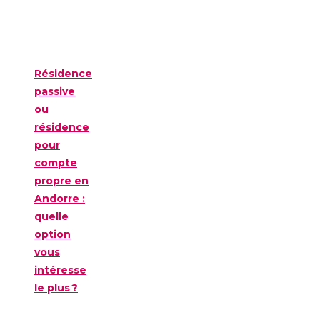
Résidence
passive
ou
résidence
pour
compte
propre en
Andorre :
quelle
option
vous
intéresse
le plus ?