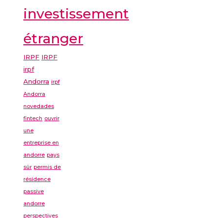
investissement
étranger
IRPF
IRPF
irpf
Andorra
irpf
Andorra
novedades
fintech
ouvrir
une
entreprise en
andorre
pays
sûr
permis de
résidence
passive
andorre
perspectives