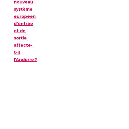
nouveau
système
européen
d’entrée
et de
sortie
affecte-
t-il
l’Andorre ?