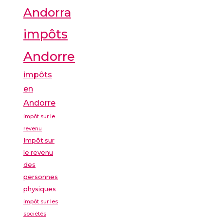
Andorra
impôts
Andorre
impôts
en
Andorre
impôt sur le
revenu
Impôt sur
le revenu
des
personnes
physiques
impôt sur les
sociétés