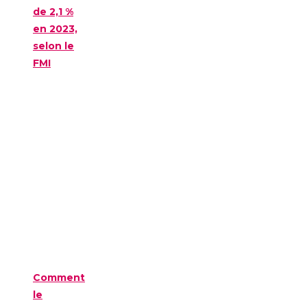
de 2,1 %
en 2023,
selon le
FMI
Comment
le