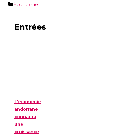
Catégories
Économie
Entrées
L’économie
andorrane
connaîtra
une
croissance