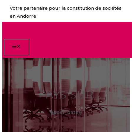
Aller
Votre partenaire pour la constitution de sociétés
au
en Andorre
contenu
Menu
PAYS SÛR
{{post_date}}