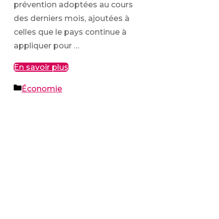
prévention adoptées au cours
des derniers mois, ajoutées à
celles que le pays continue à
appliquer pour …
En savoir plus
Catégories
Économie