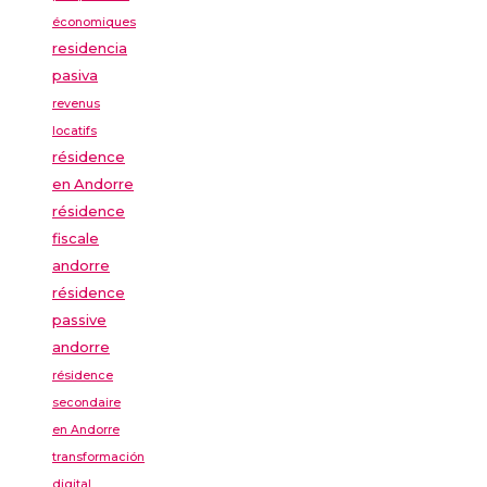
économiques
residencia
pasiva
revenus
locatifs
résidence
en Andorre
résidence
fiscale
andorre
résidence
passive
andorre
résidence
secondaire
en Andorre
transformación
digital