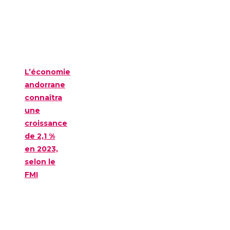
L’économie
andorrane
connaîtra
une
croissance
de 2,1 %
en 2023,
selon le
FMI