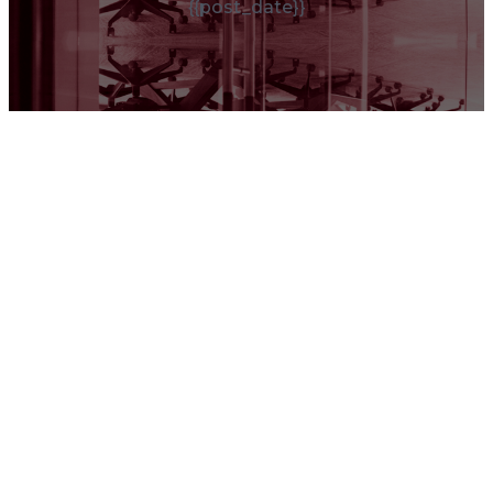
{{post_date}}