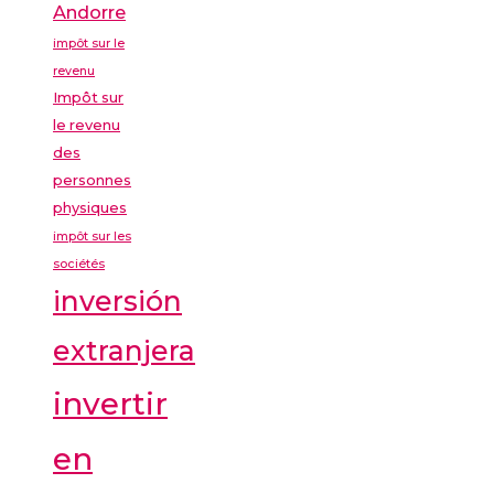
Andorre
impôt sur le
revenu
Impôt sur
le revenu
des
personnes
physiques
impôt sur les
sociétés
inversión
extranjera
invertir
en