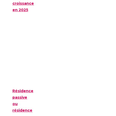
croissance
en 2025
Résidence
passive
ou
résidence