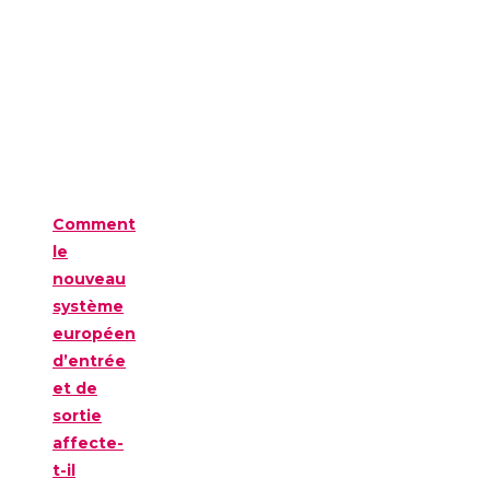
Comment
le
nouveau
système
européen
d’entrée
et de
sortie
affecte-
t-il