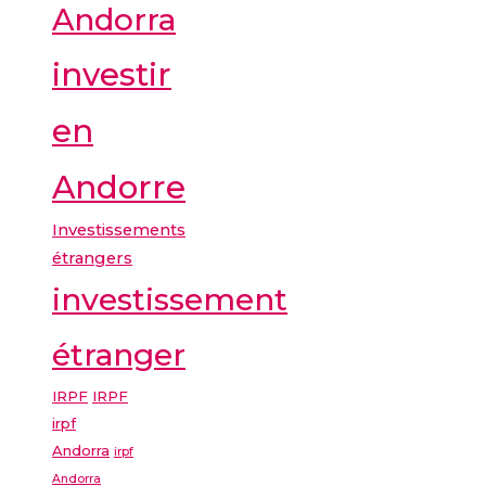
Andorra
investir
en
Andorre
Investissements
étrangers
investissement
étranger
IRPF
IRPF
irpf
Andorra
irpf
Andorra