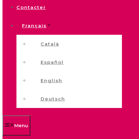
Contacter
Français
Català
Español
English
Deutsch
Menu