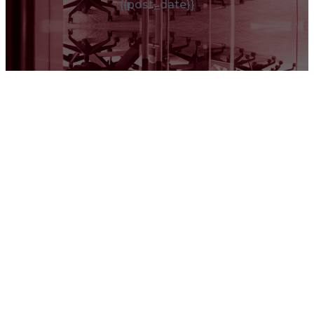
{{post_date}}