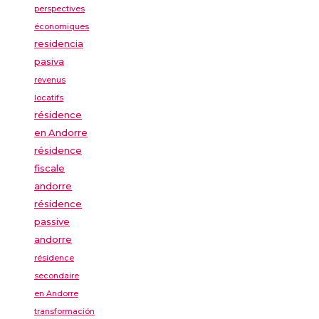
perspectives
économiques
residencia
pasiva
revenus
locatifs
résidence
en Andorre
résidence
fiscale
andorre
résidence
passive
andorre
résidence
secondaire
en Andorre
transformación