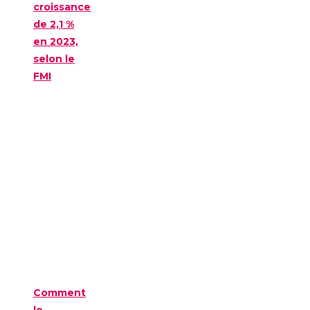
croissance
de 2,1 %
en 2023,
selon le
FMI
Comment
le