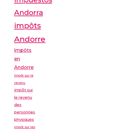
Andorra
impôts
Andorre
impôts
en
Andorre
impôt sur le
revenu
Impôt sur
le revenu
des
personnes
physiques
impôt sur les