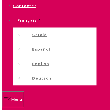
Contacter
Français
Català
Español
English
Deutsch
Menu