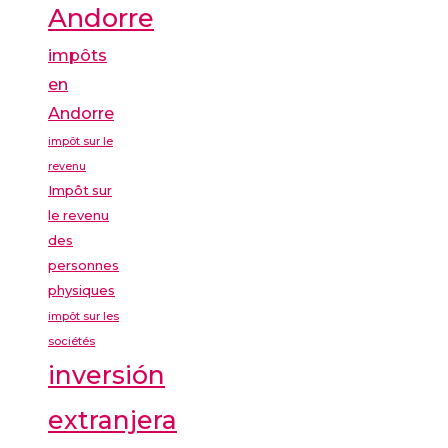
Andorre
impôts
en
Andorre
impôt sur le
revenu
Impôt sur
le revenu
des
personnes
physiques
impôt sur les
sociétés
inversión
extranjera