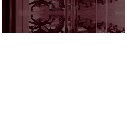
{{post_date}}