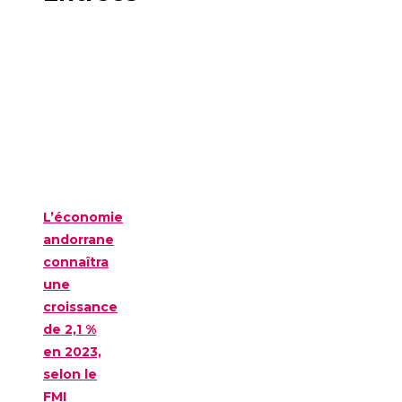
L’économie
andorrane
connaîtra
une
croissance
de 2,1 %
en 2023,
selon le
FMI