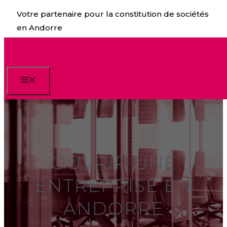
Aller
Votre partenaire pour la constitution de sociétés
au
en Andorre
contenu
Menu
OUVRIR UNE
ENTREPRISE EN
ANDORRE