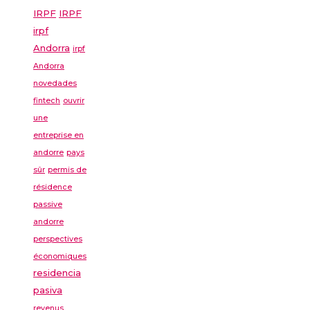
IRPF
IRPF
irpf
Andorra
irpf
Andorra
novedades
fintech
ouvrir
une
entreprise en
andorre
pays
sûr
permis de
résidence
passive
andorre
perspectives
économiques
residencia
pasiva
revenus