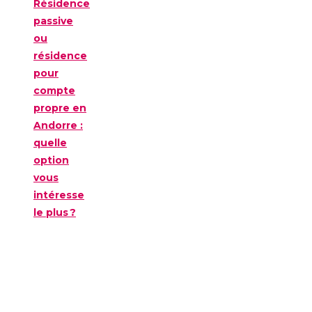
Résidence
passive
ou
résidence
pour
compte
propre en
Andorre :
quelle
option
vous
intéresse
le plus ?