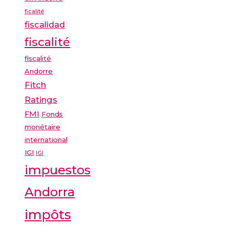
ficalité
fiscalidad
fiscalité
fiscalité
Andorre
Fitch
Ratings
FMI
Fonds
monétaire
international
IGI
IGI
impuestos
Andorra
impôts