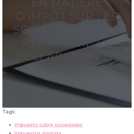
EN MATIÈRE
D’IMPÔT SUR LES
SOCIÉTÉS AFIN DE
PERMETTRE LA
DÉCLARATION EN
LIGNE.
Tags:
impuesto sobre sociedades
impuestos Andorra