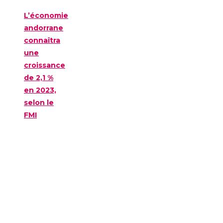
L’économie
andorrane
connaîtra
une
croissance
de 2,1 %
en 2023,
selon le
FMI