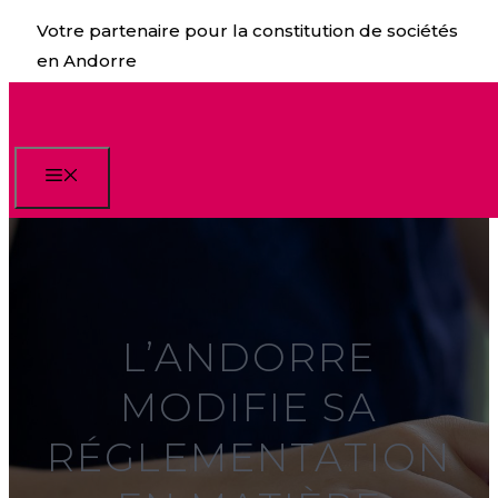
Aller
Votre partenaire pour la constitution de sociétés
au
en Andorre
contenu
Menu
L’ANDORRE
MODIFIE SA
RÉGLEMENTATION