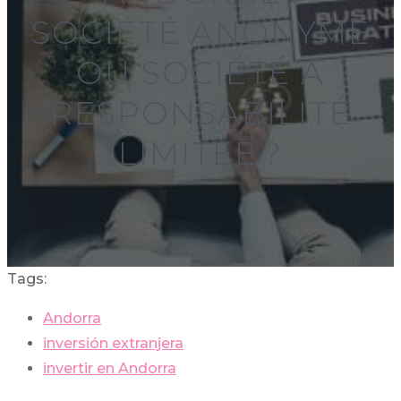
SOCIÉTÉ ANONYME
OU SOCIÉTÉ À
RESPONSABILITÉ
LIMITÉE ?
Tags:
Andorra
inversión extranjera
invertir en Andorra