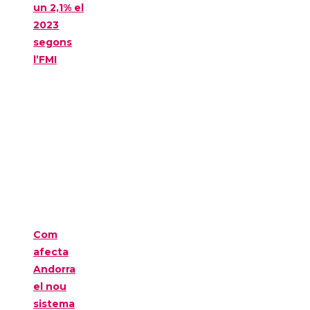
un 2,1% el
2023
segons
l’FMI
Com
afecta
Andorra
el nou
sistema