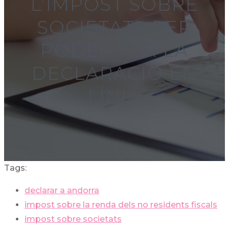
L’IMPOST SOBRE
SOCIETATS PER
PODER FER LA
DECLARACIÓ EN
LÍNIA
Tags:
declarar a andorra
impost sobre la renda dels no residents fiscals
impost sobre societats