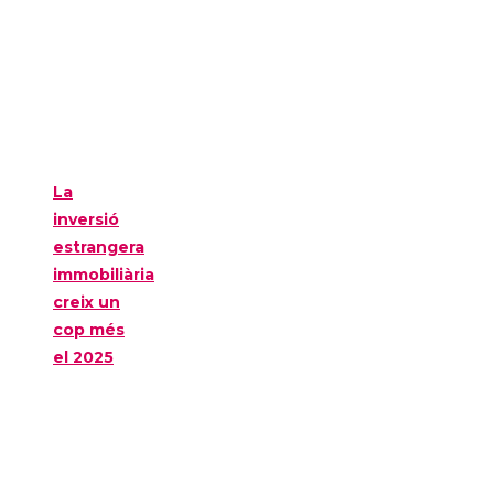
La
inversió
estrangera
immobiliària
creix un
cop més
el 2025