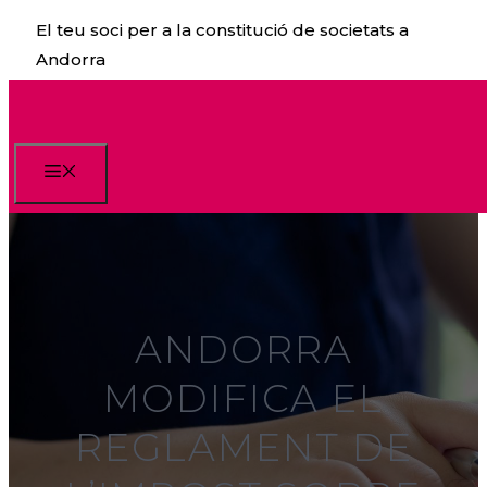
Vés
El teu soci per a la constitució de societats a
al
Andorra
contingut
Menu
ANDORRA
MODIFICA EL
REGLAMENT DE