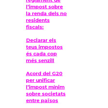
reglament de
l’impost sobre
la renda dels no
residents
fiscals:
Declarar els
teus impostos
és cada cop
més senzill
Acord del G20
per unificar
l’impost mínim
sobre societats
entre països