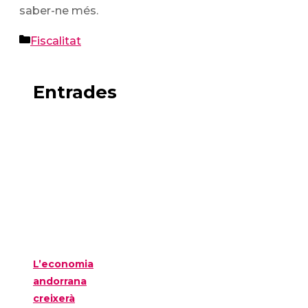
saber-ne més.
Categories
Fiscalitat
Entrades
L’economia
andorrana
creixerà