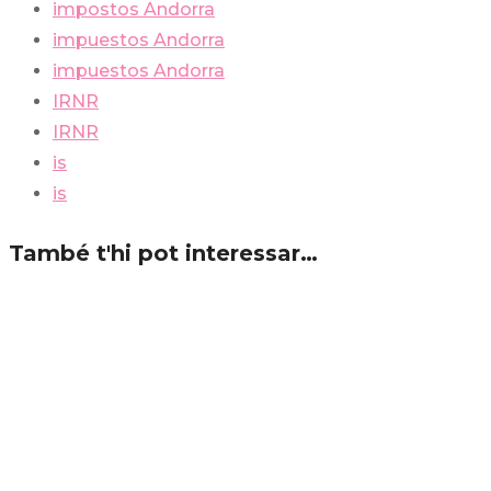
impostos Andorra
impuestos Andorra
impuestos Andorra
IRNR
IRNR
is
is
També t'hi pot interessar…