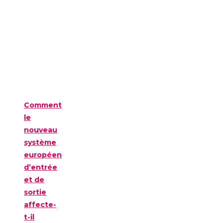
Comment
le
nouveau
système
européen
d’entrée
et de
sortie
affecte-
t-il