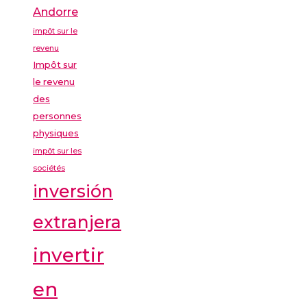
Andorre
impôt sur le
revenu
Impôt sur
le revenu
des
personnes
physiques
impôt sur les
sociétés
inversión
extranjera
invertir
en