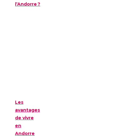
l’Andorre ?
Les
avantages
de vivre
en
Andorre