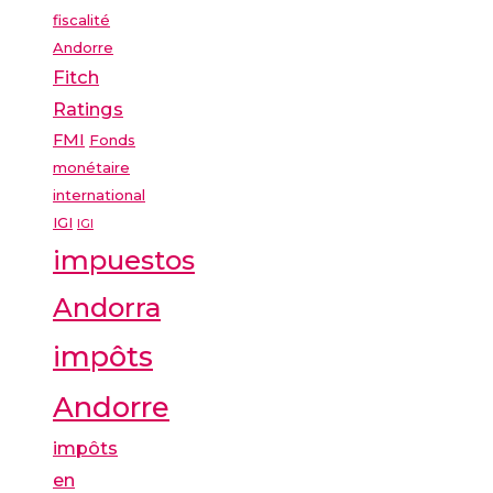
fiscalité
Andorre
Fitch
Ratings
FMI
Fonds
monétaire
international
IGI
IGI
impuestos
Andorra
impôts
Andorre
impôts
en