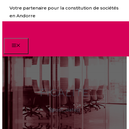
Aller
Votre partenaire pour la constitution de sociétés
au
en Andorre
contenu
Menu
FICALITÉ
{{post_date}}