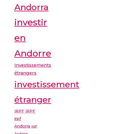
Andorra
investir
en
Andorre
Investissements
étrangers
investissement
étranger
IRPF
IRPF
irpf
Andorra
irpf
Andorra