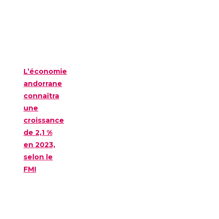
L’économie
andorrane
connaîtra
une
croissance
de 2,1 %
en 2023,
selon le
FMI