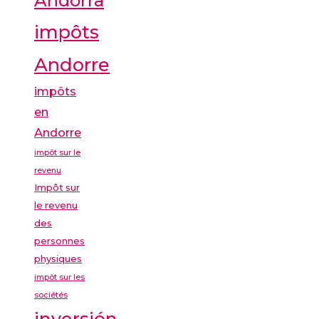
Andorra
impôts
Andorre
impôts
en
Andorre
impôt sur le
revenu
Impôt sur
le revenu
des
personnes
physiques
impôt sur les
sociétés