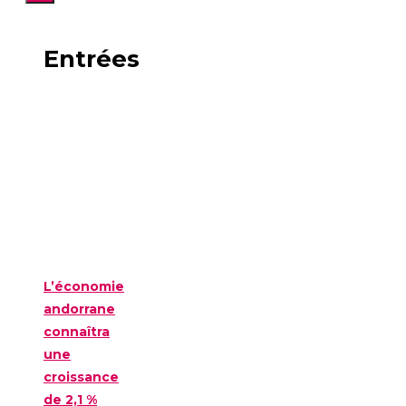
Entrées
L’économie
andorrane
connaîtra
une
croissance
de 2,1 %