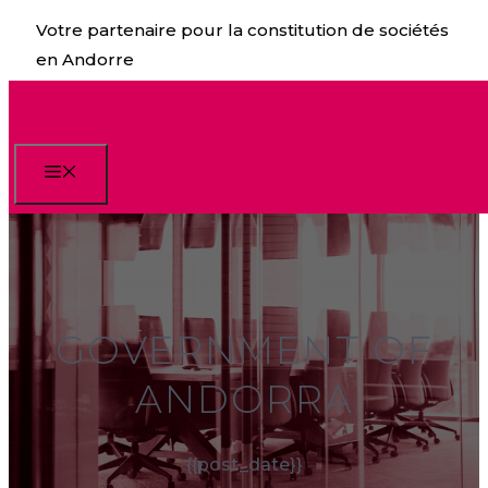
Aller
Votre partenaire pour la constitution de sociétés
au
en Andorre
contenu
Menu
GOVERNMENT OF
ANDORRA
{{post_date}}