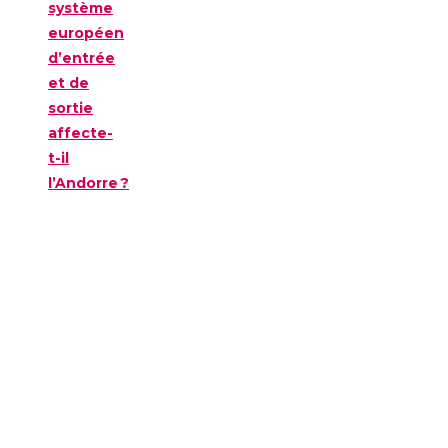
système
européen
d’entrée
et de
sortie
affecte-
t-il
l’Andorre ?