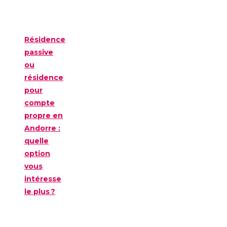
Résidence
passive
ou
résidence
pour
compte
propre en
Andorre :
quelle
option
vous
intéresse
le plus ?