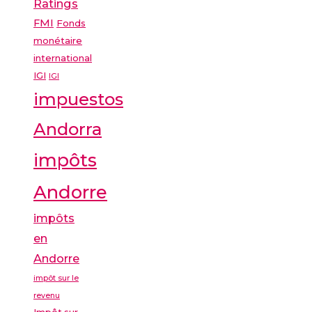
Ratings
FMI
Fonds
monétaire
international
IGI
IGI
impuestos
Andorra
impôts
Andorre
impôts
en
Andorre
impôt sur le
revenu
Impôt sur