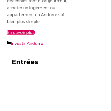
décennies font qu’aujourd’hui,
acheter un logement ou
appartement en Andorre soit
bien plus simple, …
En savoir plus
Catégories
Investir Andorre
Entrées