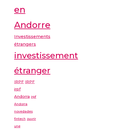
en
Andorre
Investissements
étrangers
investissement
étranger
IRPF
IRPF
irpf
Andorra
irpf
Andorra
novedades
fintech
ouvrir
une