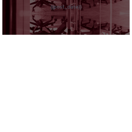
{{post_date}}