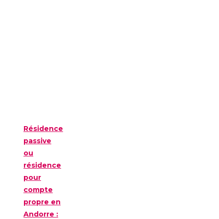
Résidence
passive
ou
résidence
pour
compte
propre en
Andorre :