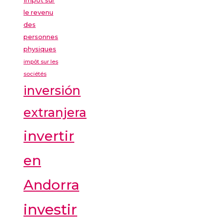
le revenu
des
personnes
physiques
impôt sur les
sociétés
inversión
extranjera
invertir
en
Andorra
investir