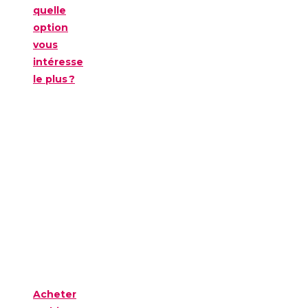
quelle
option
vous
intéresse
le plus ?
Acheter