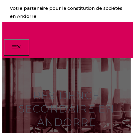
Aller
Votre partenaire pour la constitution de sociétés
au
en Andorre
contenu
Menu
RÉSIDENCE
SECONDAIRE EN
ANDORRE