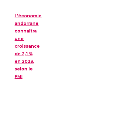
L’économie
andorrane
connaîtra
une
croissance
de 2,1 %
en 2023,
selon le
FMI