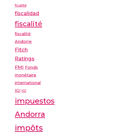
ficalité
fiscalidad
fiscalité
fiscalité
Andorre
Fitch
Ratings
FMI
Fonds
monétaire
international
IGI
IGI
impuestos
Andorra
impôts