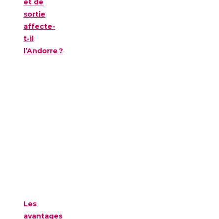
et de
sortie
affecte-
t-il
l’Andorre ?
Les
avantages