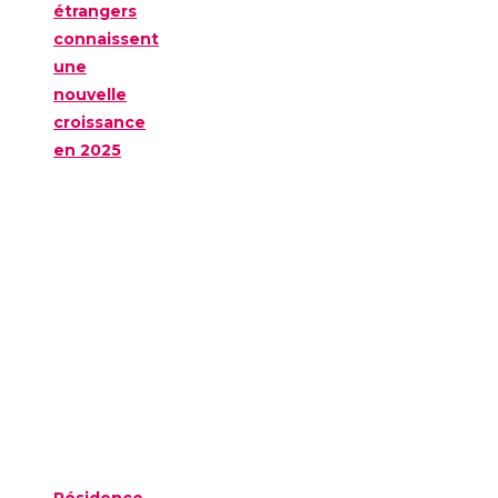
étrangers
connaissent
une
nouvelle
croissance
en 2025
Résidence