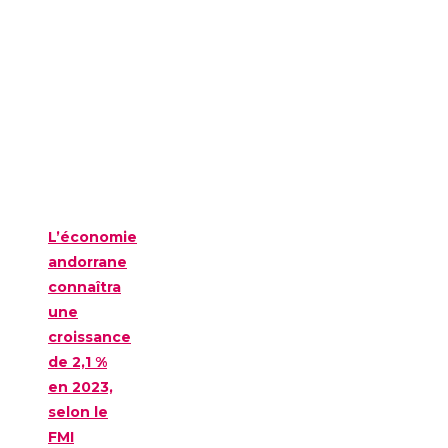
L’économie
andorrane
connaîtra
une
croissance
de 2,1 %
en 2023,
selon le
FMI