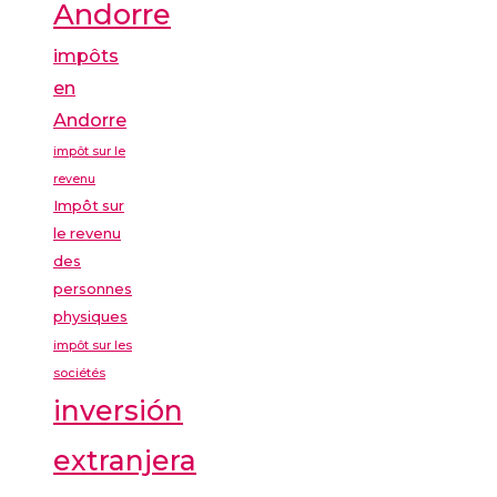
Andorre
impôts
en
Andorre
impôt sur le
revenu
Impôt sur
le revenu
des
personnes
physiques
impôt sur les
sociétés
inversión
extranjera