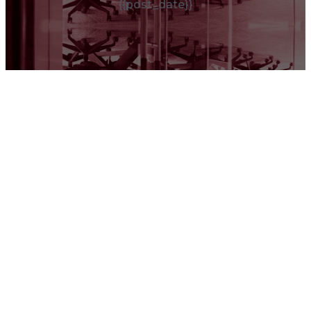
{{post_date}}