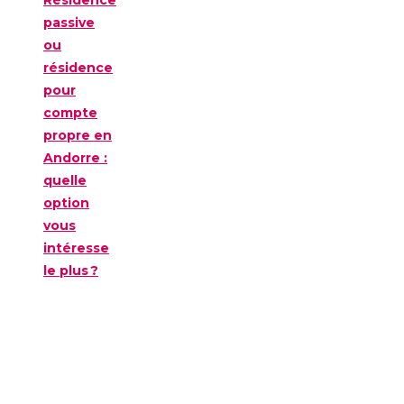
passive
ou
résidence
pour
compte
propre en
Andorre :
quelle
option
vous
intéresse
le plus ?