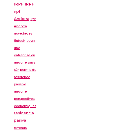
IRPF
IRPF
irpf
Andorra
irpf
Andorra
novedades
fintech
ouvrir
une
entreprise en
andorre
pays
sûr
permis de
résidence
passive
andorre
perspectives
économiques
residencia
pasiva
revenus