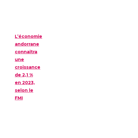
L’économie
andorrane
connaîtra
une
croissance
de 2,1 %
en 2023,
selon le
FMI