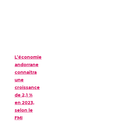
L’économie
andorrane
connaîtra
une
croissance
de 2,1 %
en 2023,
selon le
FMI