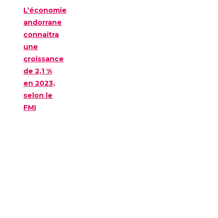
L’économie
andorrane
connaîtra
une
croissance
de 2,1 %
en 2023,
selon le
FMI