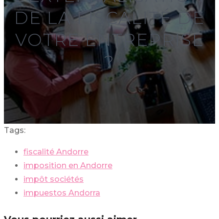
DE LA FISCALITÉ DE
VOTRE ENTREPRISE
?
Tags:
fiscalité Andorre
imposition en Andorre
impôt sociétés
impuestos Andorra