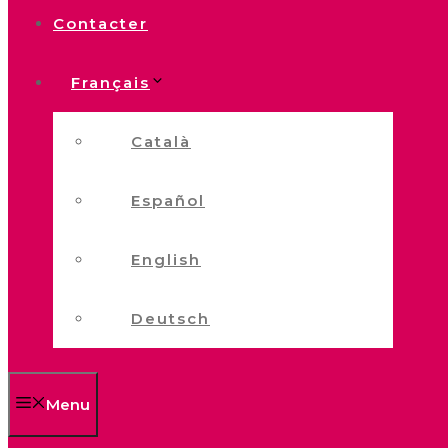
Contacter
Français
Català
Español
English
Deutsch
Menu