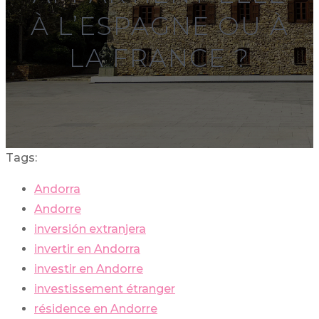
À L’ESPAGNE OU À
LA FRANCE ?
Tags:
Andorra
Andorre
inversión extranjera
invertir en Andorra
investir en Andorre
investissement étranger
résidence en Andorre