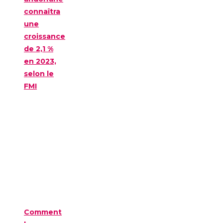
connaîtra
une
croissance
de 2,1 %
en 2023,
selon le
FMI
Comment