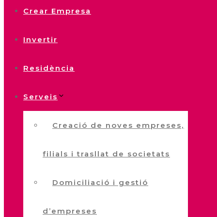
Crear Empresa
Invertir
Residència
Serveis
Creació de noves empreses,
filials i trasllat de societats
Domiciliació i gestió
d’empreses