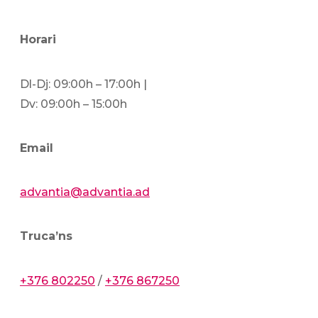
Horari
Dl-Dj: 09:00h – 17:00h |
Dv: 09:00h – 15:00h
Email
advantia@advantia.ad
Truca’ns
+376 802250
/
+376 867250