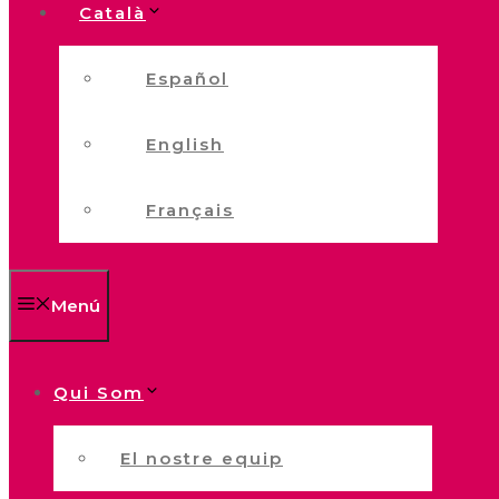
Català
Español
English
Français
Menú
Qui Som
El nostre equip