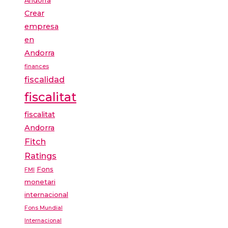
Andorra
Crear
empresa
en
Andorra
finances
fiscalidad
fiscalitat
fiscalitat
Andorra
Fitch
Ratings
Fons
FMI
monetari
internacional
Fons Mundial
Internacional