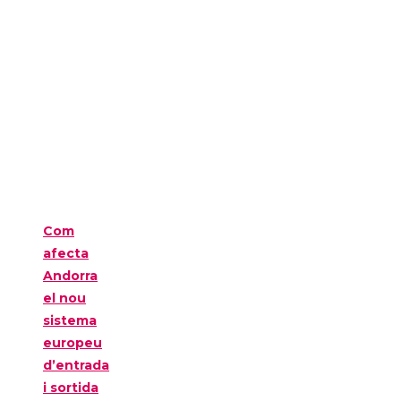
Com
afecta
Andorra
el nou
sistema
europeu
d’entrada
i sortida