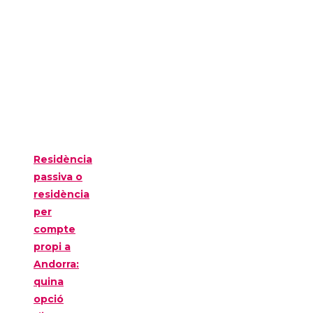
Residència
passiva o
residència
per
compte
propi a
Andorra:
quina
opció