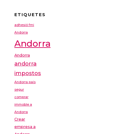
ETIQUETES
adhesió fmi
Andorra
Andorra
Andorra
andorra
impostos
Andorra país
segur
comprar
immoble a
Andorra
Crear
empresa a