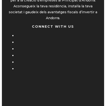
per a la creació d’empreses al Principat d’Andorra.
Aconsegueix la teva residència, instal·la la teva
societat i gaudeix dels avantatges fiscals d’invertir a
Andorra.
CONNECT WITH US