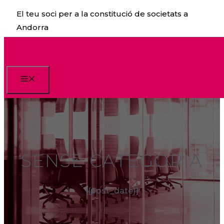
Vés
El teu soci per a la constitució de societats a
al
Andorra
contingut
Menu
SENSE CATEGORIA
{{post_date}}