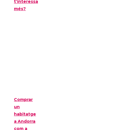
t’interessa
més?
Comprar
un
habitatge
a Andorra
com a