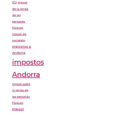
IGI
impost
de la renda
de les
persones
físiques
impost de
societats
impostos a
Andorra
impostos
Andorra
impost sobre
la renda de
les persones
físiques
impost