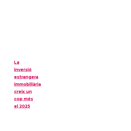
La
inversió
estrangera
immobiliària
creix un
cop més
el 2025