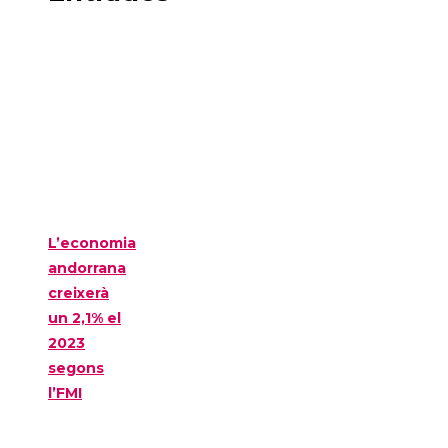
L’economia
andorrana
creixerà
un 2,1% el
2023
segons
l’FMI