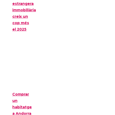
estrangera
immobiliària
creix un
cop més
el 2025
Comprar
un
habitatge
a Andorra