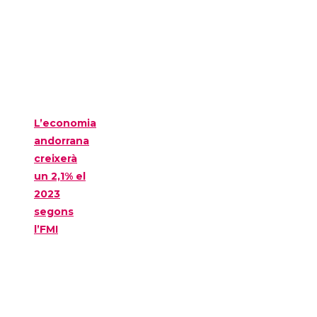
L’economia
andorrana
creixerà
un 2,1% el
2023
segons
l’FMI