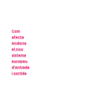
Com
afecta
Andorra
el nou
sistema
europeu
d’entrada
i sortida