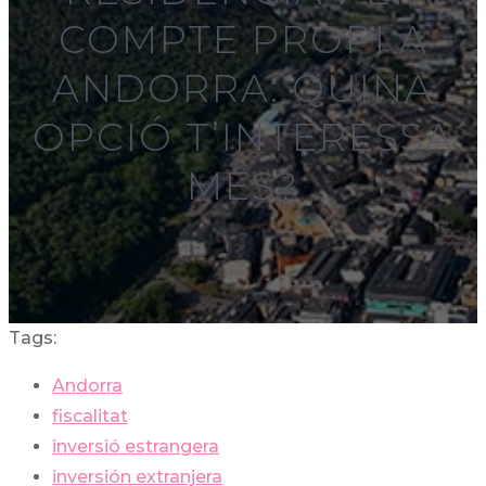
COMPTE PROPI A
ANDORRA: QUINA
OPCIÓ T’INTERESSA
MÉS?
Tags:
Andorra
fiscalitat
inversió estrangera
inversión extranjera